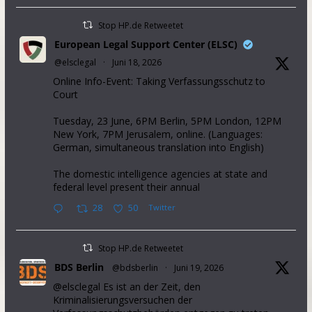
Stop HP.de Retweetet
European Legal Support Center (ELSC)
@elsclegal
·
Juni 18, 2026
Online Info-Event: Taking Verfassungsschutz to
Court
Tuesday, 23 June, 6PM Berlin, 5PM London, 12PM
New York, 7PM Jerusalem, online. (Languages:
German, simultaneous translation into English)
The domestic intelligence agencies at state and
federal level present their annual
28
50
Twitter
Stop HP.de Retweetet
BDS Berlin
@bdsberlin
·
Juni 19, 2026
@elsclegal Es ist an der Zeit, den
Kriminalisierungsversuchen der