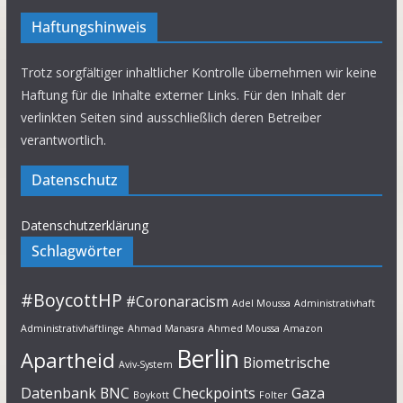
Haftungshinweis
Trotz sorgfältiger inhaltlicher Kontrolle übernehmen wir keine
Haftung für die Inhalte externer Links. Für den Inhalt der
verlinkten Seiten sind ausschließlich deren Betreiber
verantwortlich.
Datenschutz
Datenschutzerklärung
Schlagwörter
#BoycottHP
#Coronaracism
Adel Moussa
Administrativhaft
Administrativhäftlinge
Ahmad Manasra
Ahmed Moussa
Amazon
Berlin
Apartheid
Biometrische
Aviv-System
Datenbank
BNC
Checkpoints
Gaza
Boykott
Folter