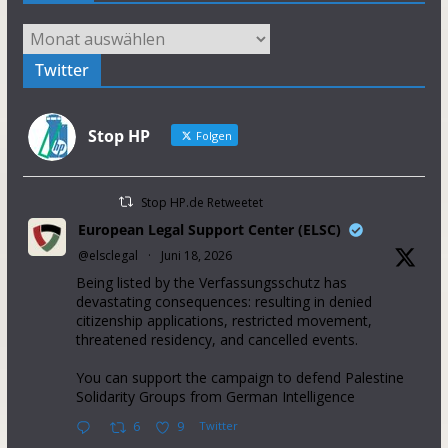
Archiv
Twitter
Stop HP
Folgen
Stop HP.de Retweetet
European Legal Support Center (ELSC)
@elsclegal
·
Juni 18, 2026
Being listed by the Verfassungsschutz has
devastating consequences: resulting in denied
citizenship applications, restricted movement,
threatened residency, and cancelled events.
You can support the campaign to defend Palestine
Solidarity Groups from German Intelligence
6
9
Twitter