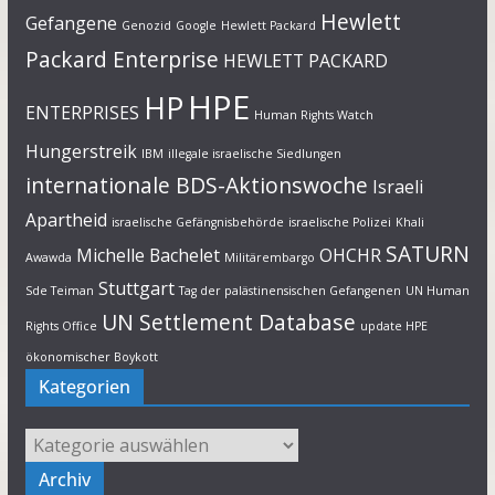
Hewlett
Gefangene
Genozid
Google
Hewlett Packard
Packard Enterprise
HEWLETT PACKARD
HPE
HP
ENTERPRISES
Human Rights Watch
Hungerstreik
IBM
illegale israelische Siedlungen
internationale BDS-Aktionswoche
Israeli
Apartheid
israelische Gefängnisbehörde
israelische Polizei
Khali
SATURN
Michelle Bachelet
OHCHR
Awawda
Militärembargo
Stuttgart
Sde Teiman
Tag der palästinensischen Gefangenen
UN Human
UN Settlement Database
Rights Office
update HPE
ökonomischer Boykott
Kategorien
Kategorien
Archiv