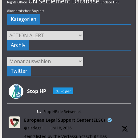
UN Settlement Database
Rights Office
update HPE
ökonomischer Boykott
Kategorien
Kategorien
Archiv
Archiv
Twitter
Stop HP
Folgen
Stop HP.de Retweetet
European Legal Support Center (ELSC)
@elsclegal
·
Juni 18, 2026
Being listed by the Verfassungsschutz has