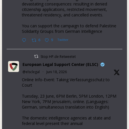
devastating consequences: resulting in denied
citizenship applications, restricted movement,
threatened residency, and cancelled events.
You can support the campaign to defend Palestine
Solidarity Groups from German Intelligence
6
9
Twitter
Stop HP.de Retweetet
European Legal Support Center (ELSC)
@elsclegal
·
Juni 18, 2026
Online Info-Event: Taking Verfassungsschutz to
Court
Tuesday, 23 June, 6PM Berlin, 5PM London, 12PM
New York, 7PM Jerusalem, online. (Languages:
German, simultaneous translation into English)
The domestic intelligence agencies at state and
federal level present their annual