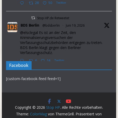
28
50
Twitter
Stop HP.de Retweetet
BDS Berlin
@bdsberlin
·
Juni 19, 2026
@elsclegal Es ist an der Zeit, den
Kriminalisierungsversuchen der
Verfassungsschutzbehörden entgegen zu treten.
BDS Berlin klagt gegen den Berliner
Verfassungsschutz.
6
14
Twitter
Facebook
Stop HP.de Retweetet
[custom-facebook-feed feed=1]
Palestine Solidarity Campaign
@pscupdates
·
Januar 2, 2026
This week, Israel announced that it will prevent
37 aid organisations from operating in the Occupied
Palestinian Territory. This will further intensify
Copyright © 2026
Stop HP
. Alle Rechte vorbehalten.
suffering in the Gaza Strip.
Theme:
ColorMag
von ThemeGrill. Präsentiert von
Demand the gov introduce sanctions on Israel NOW.