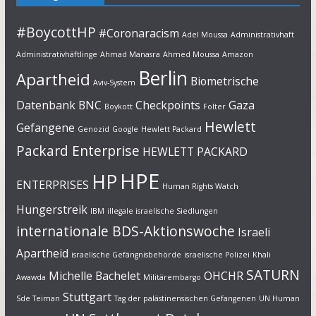
#BoycottHP
#Coronaracism
Adel Moussa
Administrativhaft
Administrativhäftlinge
Ahmad Manasra
Ahmed Moussa
Amazon
Berlin
Apartheid
Biometrische
Aviv-System
Datenbank
BNC
Checkpoints
Gaza
Boykott
Folter
Hewlett
Gefangene
Genozid
Google
Hewlett Packard
Packard Enterprise
HEWLETT PACKARD
HPE
HP
ENTERPRISES
Human Rights Watch
Hungerstreik
IBM
illegale israelische Siedlungen
internationale BDS-Aktionswoche
Israeli
Apartheid
israelische Gefängnisbehörde
israelische Polizei
Khali
SATURN
Michelle Bachelet
OHCHR
Awawda
Militärembargo
Stuttgart
Sde Teiman
Tag der palästinensischen Gefangenen
UN Human