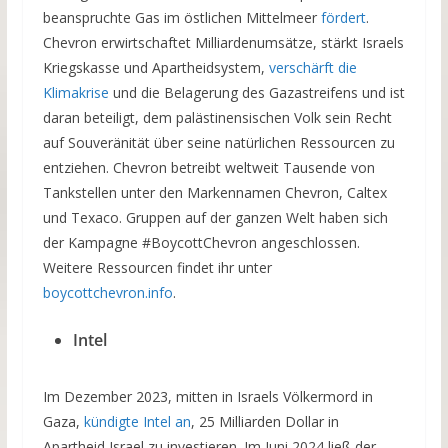
beanspruchte Gas im östlichen Mittelmeer
fördert
.
Chevron erwirtschaftet Milliardenumsätze, stärkt Israels
Kriegskasse und Apartheidsystem,
verschärft die
Klimakrise
und die Belagerung des Gazastreifens und ist
daran beteiligt, dem palästinensischen Volk sein Recht
auf Souveränität über seine natürlichen Ressourcen zu
entziehen. Chevron betreibt weltweit Tausende von
Tankstellen unter den Markennamen Chevron, Caltex
und Texaco. Gruppen auf der ganzen Welt haben sich
der Kampagne #BoycottChevron angeschlossen.
Weitere Ressourcen findet ihr unter
boycottchevron.info
.
Intel
Im Dezember 2023, mitten in Israels Völkermord in
Gaza,
kündigte Intel an
, 25 Milliarden Dollar in
Apartheid Israel zu investieren. Im Juni 2024 ließ der