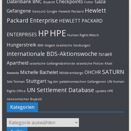
Datenbank
BNC
Checkpoints
Gaza
Boykott
Folter
Hewlett
Gefangene
Genozid
Google
Hewlett Packard
Packard Enterprise
HEWLETT PACKARD
HPE
HP
ENTERPRISES
Human Rights Watch
Hungerstreik
IBM
illegale israelische Siedlungen
internationale BDS-Aktionswoche
Israeli
Apartheid
israelische Gefängnisbehörde
israelische Polizei
Khali
SATURN
Michelle Bachelet
OHCHR
Awawda
Militärembargo
Stuttgart
Sde Teiman
Tag der palästinensischen Gefangenen
UN Human
UN Settlement Database
Rights Office
update HPE
ökonomischer Boykott
Kategorien
Kategorien