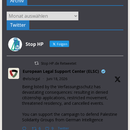
Archiv
Archiv
Twitter
Stop HP
Folgen
Stop HP.de Retweetet
European Legal Support Center (ELSC)
@elsclegal
·
Juni 18, 2026
Being listed by the Verfassungsschutz has
devastating consequences: resulting in denied
citizenship applications, restricted movement,
threatened residency, and cancelled events.
You can support the campaign to defend Palestine
Solidarity Groups from German Intelligence
6
9
Twitter