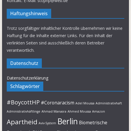
Kontakt: E-Mail: stophp@web.de
Haftungshinweis
Trotz sorgfältiger inhaltlicher Kontrolle übernehmen wir keine
Haftung für die Inhalte externer Links. Für den Inhalt der
verlinkten Seiten sind ausschließlich deren Betreiber
verantwortlich.
Datenschutz
Datenschutzerklärung
Schlagwörter
#BoycottHP
#Coronaracism
Adel Moussa
Administrativhaft
Administrativhäftlinge
Ahmad Manasra
Ahmed Moussa
Amazon
Berlin
Apartheid
Biometrische
Aviv-System