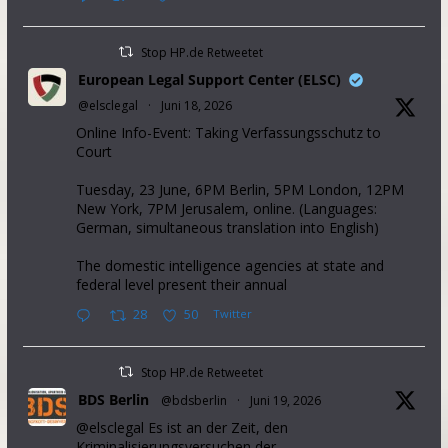
Stop HP.de Retweetet
European Legal Support Center (ELSC)
@elsclegal
·
Juni 18, 2026
Online Info-Event: Taking Verfassungsschutz to
Court
Tuesday, 23 June, 6PM Berlin, 5PM London, 12PM
New York, 7PM Jerusalem, online. (Languages:
German, simultaneous translation into English)
The domestic intelligence agencies at state and
federal level present their annual
28
50
Twitter
Stop HP.de Retweetet
BDS Berlin
@bdsberlin
·
Juni 19, 2026
@elsclegal Es ist an der Zeit, den
Kriminalisierungsversuchen der