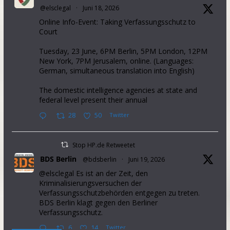
@elsclegal
·
Juni 18, 2026
Online Info-Event: Taking Verfassungsschutz to
Court
Tuesday, 23 June, 6PM Berlin, 5PM London, 12PM
New York, 7PM Jerusalem, online. (Languages:
German, simultaneous translation into English)
The domestic intelligence agencies at state and
federal level present their annual
28
50
Twitter
Stop HP.de Retweetet
BDS Berlin
@bdsberlin
·
Juni 19, 2026
@elsclegal Es ist an der Zeit, den
Kriminalisierungsversuchen der
Verfassungsschutzbehörden entgegen zu treten.
BDS Berlin klagt gegen den Berliner
Verfassungsschutz.
6
14
Twitter