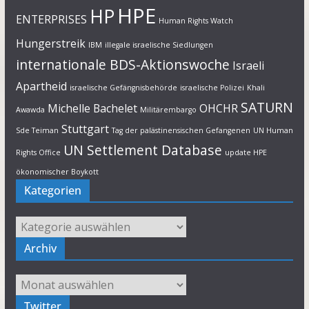
HPE
HP
ENTERPRISES
Human Rights Watch
Hungerstreik
IBM
illegale israelische Siedlungen
internationale BDS-Aktionswoche
Israeli
Apartheid
israelische Gefängnisbehörde
israelische Polizei
Khali
SATURN
Michelle Bachelet
OHCHR
Awawda
Militärembargo
Stuttgart
Sde Teiman
Tag der palästinensischen Gefangenen
UN Human
UN Settlement Database
Rights Office
update HPE
ökonomischer Boykott
Kategorien
Kategorien
Archiv
Archiv
Twitter