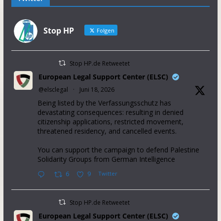
Stop HP
Folgen
Stop HP.de Retweetet
European Legal Support Center (ELSC)
@elsclegal
·
Juni 18, 2026
Being listed by the Verfassungsschutz has
devastating consequences: resulting in denied
citizenship applications, restricted movement,
threatened residency, and cancelled events.
You can support the campaign to defend Palestine
Solidarity Groups from German Intelligence
6
9
Twitter
Stop HP.de Retweetet
European Legal Support Center (ELSC)