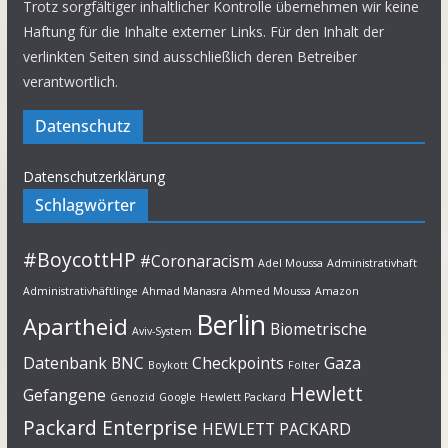
Trotz sorgfältiger inhaltlicher Kontrolle übernehmen wir keine
Haftung für die Inhalte externer Links. Für den Inhalt der
verlinkten Seiten sind ausschließlich deren Betreiber
verantwortlich.
Datenschutz
Datenschutzerklärung
Schlagwörter
#BoycottHP
#Coronaracism
Adel Moussa
Administrativhaft
Administrativhäftlinge
Ahmad Manasra
Ahmed Moussa
Amazon
Berlin
Apartheid
Biometrische
Aviv-System
Datenbank
BNC
Checkpoints
Gaza
Boykott
Folter
Hewlett
Gefangene
Genozid
Google
Hewlett Packard
Packard Enterprise
HEWLETT PACKARD