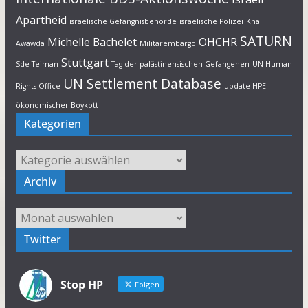
Apartheid
israelische Gefängnisbehörde
israelische Polizei
Khali
SATURN
Michelle Bachelet
OHCHR
Awawda
Militärembargo
Stuttgart
Sde Teiman
Tag der palästinensischen Gefangenen
UN Human
UN Settlement Database
Rights Office
update HPE
ökonomischer Boykott
Kategorien
Kategorien
Archiv
Archiv
Twitter
Stop HP
Folgen