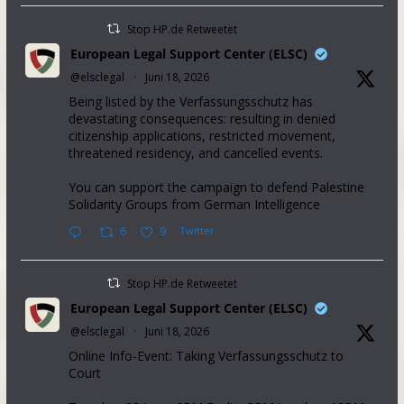
Stop HP.de Retweetet
European Legal Support Center (ELSC)
@elsclegal
·
Juni 18, 2026
Being listed by the Verfassungsschutz has
devastating consequences: resulting in denied
citizenship applications, restricted movement,
threatened residency, and cancelled events.
You can support the campaign to defend Palestine
Solidarity Groups from German Intelligence
6
9
Twitter
Stop HP.de Retweetet
European Legal Support Center (ELSC)
@elsclegal
·
Juni 18, 2026
Online Info-Event: Taking Verfassungsschutz to
Court