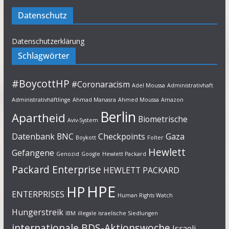
Datenschutz
Datenschutzerklärung
Schlagwörter
#BoycottHP
#Coronaracism
Adel Moussa
Administrativhaft
Administrativhäftlinge
Ahmad Manasra
Ahmed Moussa
Amazon
Berlin
Apartheid
Biometrische
Aviv-System
Datenbank
BNC
Checkpoints
Gaza
Boykott
Folter
Hewlett
Gefangene
Genozid
Google
Hewlett Packard
Packard Enterprise
HEWLETT PACKARD
HPE
HP
ENTERPRISES
Human Rights Watch
Hungerstreik
IBM
illegale israelische Siedlungen
internationale BDS-Aktionswoche
Israeli