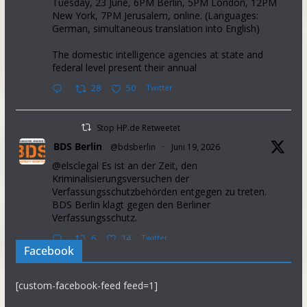
Tuesday, 23 June, 6PM Berlin, 5PM London, 12PM
New York, 7PM Jerusalem, online. (Languages:
German, simultaneous translation into English)
The domestic intelligence agencies at state and
federal level present their annual
28
50
Twitter
Stop HP.de Retweetet
BDS Berlin
@bdsberlin
·
Juni 19, 2026
@elsclegal Es ist an der Zeit, den
Kriminalisierungsversuchen der
Verfassungsschutzbehörden entgegen zu treten.
BDS Berlin klagt gegen den Berliner
Verfassungsschutz.
6
14
Twitter
Facebook
Stop HP.de Retweetet
[custom-facebook-feed feed=1]
Palestine Solidarity Campaign
@pscupdates
·