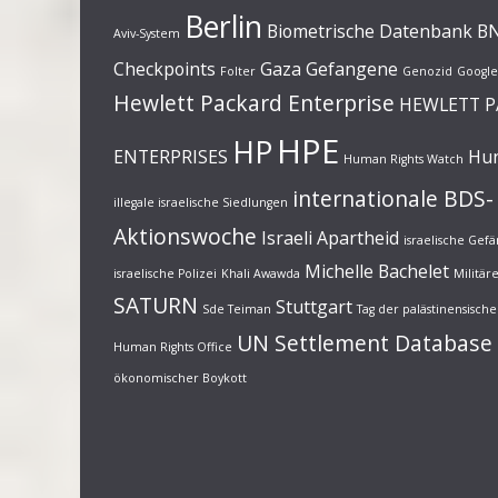
Berlin
Biometrische Datenbank
B
Aviv-System
Checkpoints
Gaza
Gefangene
Folter
Genozid
Google
Hewlett Packard Enterprise
HEWLETT 
HPE
HP
ENTERPRISES
Hun
Human Rights Watch
internationale BDS-
illegale israelische Siedlungen
Aktionswoche
Israeli Apartheid
israelische Gef
Michelle Bachelet
israelische Polizei
Khali Awawda
Militä
SATURN
Stuttgart
Sde Teiman
Tag der palästinensisc
UN Settlement Database
Human Rights Office
ökonomischer Boykott