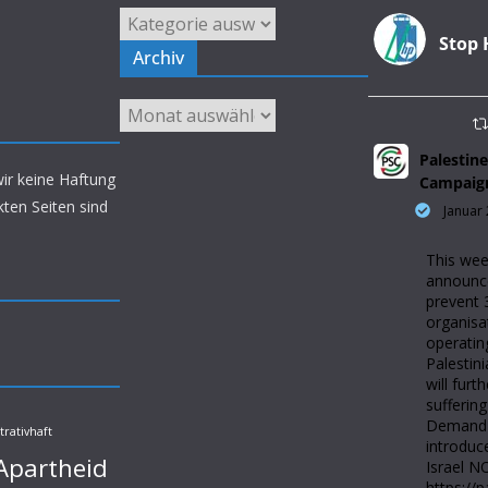
Kategorien
Stop 
Archiv
Archiv
Palestine
wir keine Haftung
Campaig
nkten Seiten sind
Januar 
This wee
announced
prevent 
organisa
operatin
Palestini
will furt
suffering
Demand 
trativhaft
introduc
Apartheid
Israel N
https://