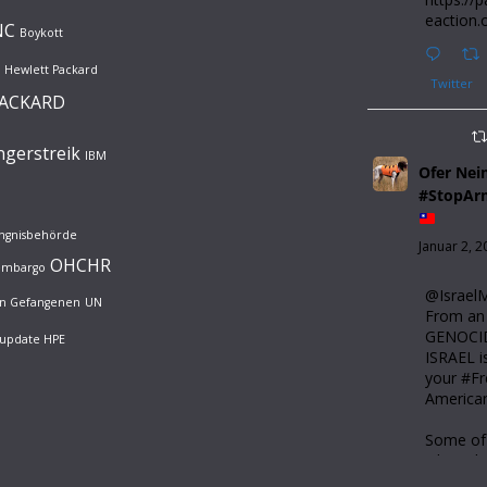
eaction.
NC
Boykott
Hewlett Packard
Twitter
PACKARD
gerstreik
IBM
Ofer Ne
#StopAr
ängnisbehörde
Januar 2, 2
OHCHR
rembargo
@Israe
hen Gefangenen
UN
From an I
GENOCI
update HPE
ISRAEL i
your #F
America
Some of
what's h