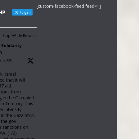
[custom-facebook-feed feed=1]
HP
Folgen
Stop HP.de Retweetet
 Solidarity
n
2, 2026
k, Israel
 that it will
37 aid
tions from
g in the Occupied
an Territory. This
her intensify
 in the Gaza Strip.
the gov
e sanctions on
OW. (1/6)
palestinecampaign.