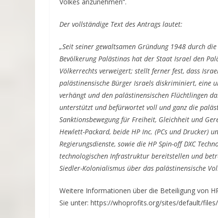
Volkes anzunehmen“.
Der vollständige Text des Antrags lautet:
„Seit seiner gewaltsamen Gründung 1948 durch die 
Bevölkerung Palästinas hat der Staat Israel den Pa
Völkerrechts verweigert; stellt ferner fest, dass Isra
palästinensische Bürger Israels diskriminiert, ein
verhängt und den palästinensischen Flüchtlingen das
unterstützt und befürwortet voll und ganz die paläst
Sanktionsbewegung für Freiheit, Gleichheit und Gerec
Hewlett-Packard, beide HP Inc. (PCs und Drucker) u
Regierungsdienste, sowie die HP Spin-off DXC Techn
technologischen Infrastruktur bereitstellen und bet
Siedler-Kolonialismus über das palästinensische Vol
Weitere Informationen über die Beteiligung von H
Sie unter: https://whoprofits.org/sites/default/fi