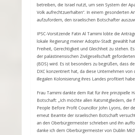
betreiben, die Israel nutzt, um sein System der Ap
Volk aufrechtzuerhalten“. In einem gesonderten An
aufzufordern, den israelischen Botschafter auszu
IPSC-Vorsitzende Fatin Al Tamimi lobte die Anträge:
lokale Regierung meiner Adoptiv-Stadt gewählt hat
Freiheit, Gerechtigkeit und Gleichheit zu stehen. E
der palästinensischen Zivilgesellschaft gefordert
(BDS) wird. Es ist besonders zu begrüßen, dass de
DXC konzentriert hat, da diese Unternehmen von 
illegalen Kolonisierung ihres Landes profitiert habe
Frau Tamimi dankte dem Rat für ihre prinzipielle H
Botschaft: „Ich möchte allen Ratsmitgliedern, die
People Before Profit Councillor John Lyons, der d
erneut Beamte der israelischen Botschaft versucht
an den Oberbürgermeister schrieben und ihn auffor
danke ich dem Oberbürgermeister von Dublin Mích