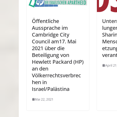
Öffentliche
Unter
Aussprache im
lunge
Cambridge City
Sharin
Council am17. Mai
Mensc
2021 über die
etzun
Beteiligung von
veran
Hewlett Packard (HP)
April 21
an den
Völkerrechtsverbrec
hen in
Israel/Palästina
Mai 22, 2021