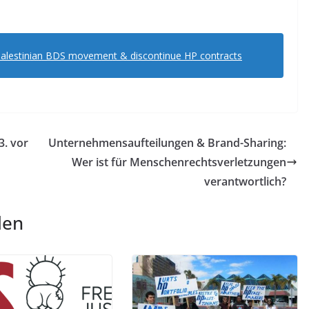
 Palestinian BDS movement & discontinue HP contracts
3. vor
Unternehmensaufteilungen & Brand-Sharing:
Wer ist für Menschenrechtsverletzungen
verantwortlich?
len