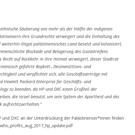
ethnische Säuberung von mehr als der Hälfte der indigenen
lästinensern ihre Grundrechte verweigert und die Einhaltung des
el weiterhin illegal palästinensisches Land besetzt und kolonisiert,
e unmenschliche Blockade und Belagerung des Gazastreifens
 Recht auf Rückkehr in ihre Heimat verweigert, dieser Stadtrat
inensisch geführte Boykott-, Desinvestitions- und
htigkeit und verpflichtet sich, alle Geschäftsverträge mit
nd Hewlett Packard Enterprise für Geschäfts- und
ology zu beenden, da HP und DXC einen Großteil der
reiben, die Israel benutzt, um sein System der Apartheid und des
k aufrechtzuerhalten.“
P und DXC an der Unterdrückung der Palästinenser*innen finden
les/who_profits_aug_2017_hp_update.pdf