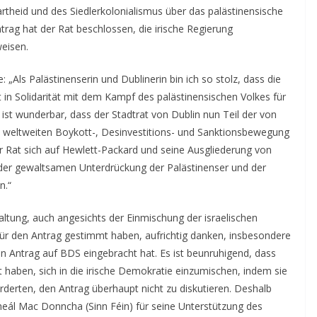
artheid und des Siedlerkolonialismus über das palästinensische
trag hat der Rat beschlossen, die irische Regierung
weisen.
 „Als Palästinenserin und Dublinerin bin ich so stolz, dass die
 in Solidarität mit dem Kampf des palästinensischen Volkes für
s ist wunderbar, dass der Stadtrat von Dublin nun Teil der von
en weltweiten Boykott-, Desinvestitions- und Sanktionsbewegung
r Rat sich auf Hewlett-Packard und seine Ausgliederung von
der gewaltsamen Unterdrückung der Palästinenser und der
n.“
altung, auch angesichts der Einmischung der israelischen
 für den Antrag gestimmt haben, aufrichtig danken, insbesondere
en Antrag auf BDS eingebracht hat. Es ist beunruhigend, dass
 haben, sich in die irische Demokratie einzumischen, indem sie
derten, den Antrag überhaupt nicht zu diskutieren. Deshalb
eál Mac Donncha (Sinn Féin) für seine Unterstützung des