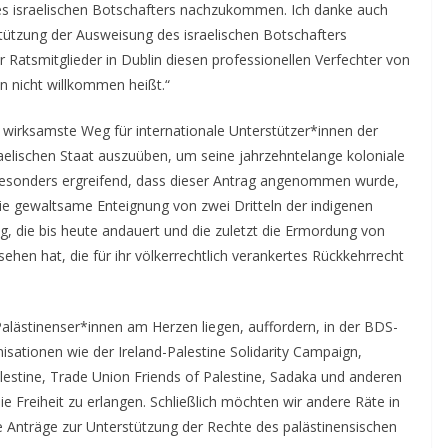
s israelischen Botschafters nachzukommen. Ich danke auch
stützung der Ausweisung des israelischen Botschafters
 Ratsmitglieder in Dublin diesen professionellen Verfechter von
 nicht willkommen heißt.“
 wirksamste Weg für internationale Unterstützer*innen der
aelischen Staat auszuüben, um seine jahrzehntelange koloniale
besonders ergreifend, dass dieser Antrag angenommen wurde,
die gewaltsame Enteignung von zwei Dritteln der indigenen
g, die bis heute andauert und die zuletzt die Ermordung von
hen hat, die für ihr völkerrechtlich verankertes Rückkehrrecht
alästinenser*innen am Herzen liegen, auffordern, in der BDS-
isationen wie der Ireland-Palestine Solidarity Campaign,
alestine, Trade Union Friends of Palestine, Sadaka und anderen
e Freiheit zu erlangen. Schließlich möchten wir andere Räte in
he Anträge zur Unterstützung der Rechte des palästinensischen