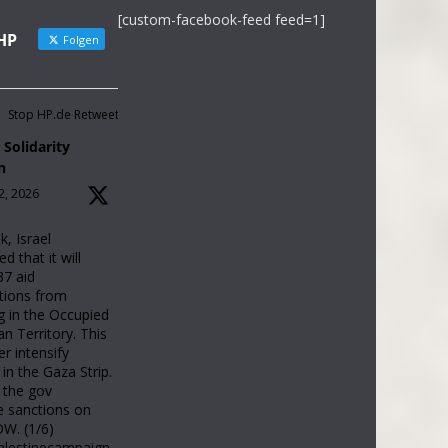
[custom-facebook-feed feed=1]
HP
Folgen
Stop HP.de Retweetet
 Solidarity
n
2, 2026
k, Israel
 that it will
37 aid
tions from
g in the Occupied
an Territory. This
her intensify
 in the Gaza Strip.
the gov
e sanctions on
OW. (1/6)
palestinecampaign.