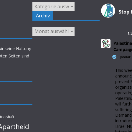
Kategorien
Stop 
Archiv
Archiv
Palestine
wir keine Haftung
Campaig
nkten Seiten sind
Januar 
This wee
announced
prevent 
organisa
operatin
Palestini
will furt
suffering
Demand 
trativhaft
introduc
Apartheid
Israel N
https://