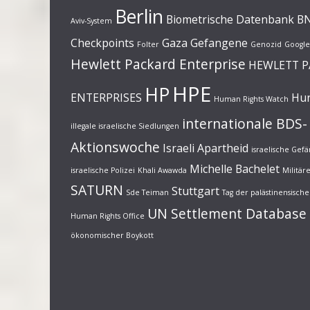
Berlin
Biometrische Datenbank
B
Aviv-System
Checkpoints
Gaza
Gefangene
Folter
Genozid
Google
Hewlett Packard Enterprise
HEWLETT 
HPE
HP
ENTERPRISES
Hun
Human Rights Watch
internationale BDS-
illegale israelische Siedlungen
Aktionswoche
Israeli Apartheid
israelische Gef
Michelle Bachelet
israelische Polizei
Khali Awawda
Militä
SATURN
Stuttgart
Sde Teiman
Tag der palästinensisc
UN Settlement Database
Human Rights Office
ökonomischer Boykott