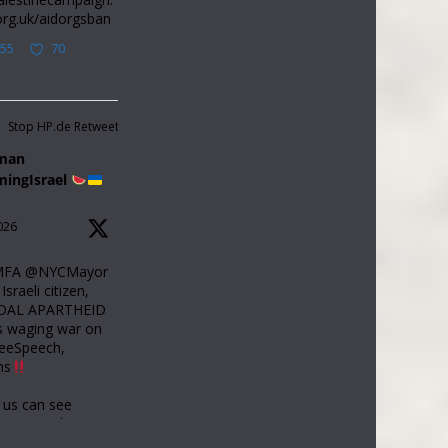
org.uk/aidorgsban
55
70
Stop HP.de Retweetet
iman
mingIsrael
026
lMFA @NYCMayor
sraeli citizen,
DAL APARTHEID
s waging war on
reeSpeech,
ns
 us can see
appening here.