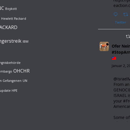
eaction.
NC
Boykott
Hewlett Packard
Twitter
PACKARD
gerstreik
IBM
Ofer Ne
#StopAr
ängnisbehörde
Januar 2, 2
OHCHR
rembargo
@Israe
hen Gefangenen
UN
From an I
GENOCI
update HPE
ISRAEL i
your #F
America
Some of
what's h