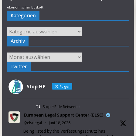
ökonomischer Boykott
Kategorien
Kategorien
Archiv
Archiv
Twitter
Stop HP
Folgen
Stop HP.de Retweetet
European Legal Support Center (ELSC)
@elsclegal
·
Juni 18, 2026
Being listed by the Verfassungsschutz has