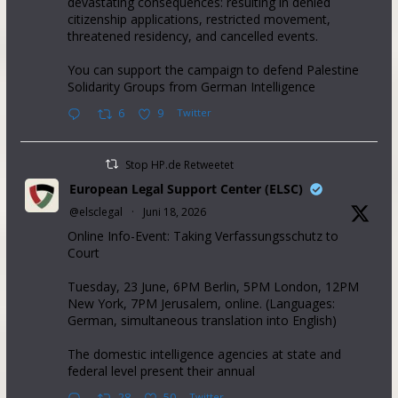
devastating consequences: resulting in denied
citizenship applications, restricted movement,
threatened residency, and cancelled events.
You can support the campaign to defend Palestine
Solidarity Groups from German Intelligence
6
9
Twitter
Stop HP.de Retweetet
European Legal Support Center (ELSC)
@elsclegal
·
Juni 18, 2026
Online Info-Event: Taking Verfassungsschutz to
Court
Tuesday, 23 June, 6PM Berlin, 5PM London, 12PM
New York, 7PM Jerusalem, online. (Languages:
German, simultaneous translation into English)
The domestic intelligence agencies at state and
federal level present their annual
28
50
Twitter