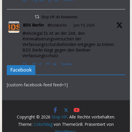
Stop HP.de Retweetet
BDS Berlin
@bdsberlin
·
Juni 19, 2026
@elsclegal Es ist an der Zeit, den
Kriminalisierungsversuchen der
Verfassungsschutzbehörden entgegen zu treten.
BDS Berlin klagt gegen den Berliner
Verfassungsschutz.
6
14
Twitter
Facebook
Stop HP.de Retweetet
[custom-facebook-feed feed=1]
Palestine Solidarity Campaign
@pscupdates
·
Januar 2, 2026
This week, Israel announced that it will prevent
37 aid organisations from operating in the Occupied
Palestinian Territory. This will further intensify
Copyright © 2026
Stop HP
. Alle Rechte vorbehalten.
suffering in the Gaza Strip.
Theme:
ColorMag
von ThemeGrill. Präsentiert von
Demand the gov introduce sanctions on Israel NOW.
WordPress
.