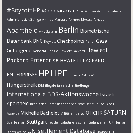
#BoycottHP
#Coronaracism
Adel Moussa
Administrativhaft
Administrativhäftlinge
Ahmad Manasra
Ahmed Moussa
Amazon
Berlin
Apartheid
Biometrische
Aviv-System
Datenbank
BNC
Checkpoints
Gaza
Boykott
Folter
Hewlett
Gefangene
Genozid
Google
Hewlett Packard
Packard Enterprise
HEWLETT PACKARD
HPE
HP
ENTERPRISES
Human Rights Watch
Hungerstreik
IBM
illegale israelische Siedlungen
internationale BDS-Aktionswoche
Israeli
Apartheid
israelische Gefängnisbehörde
israelische Polizei
Khali
SATURN
Michelle Bachelet
OHCHR
Awawda
Militärembargo
Stuttgart
Sde Teiman
Tag der palästinensischen Gefangenen
UN Human
UN Settlement Database
Rights Office
update HPE