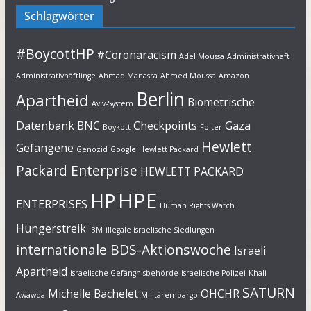
Schlagwörter
#BoycottHP
#Coronaracism
Adel Moussa
Administrativhaft
Administrativhäftlinge
Ahmad Manasra
Ahmed Moussa
Amazon
Berlin
Apartheid
Biometrische
Aviv-System
Datenbank
BNC
Checkpoints
Gaza
Boykott
Folter
Hewlett
Gefangene
Genozid
Google
Hewlett Packard
Packard Enterprise
HEWLETT PACKARD
HPE
HP
ENTERPRISES
Human Rights Watch
Hungerstreik
IBM
illegale israelische Siedlungen
internationale BDS-Aktionswoche
Israeli
Apartheid
israelische Gefängnisbehörde
israelische Polizei
Khali
SATURN
Michelle Bachelet
OHCHR
Awawda
Militärembargo