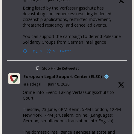
Being listed by the Verfassungsschutz has
devastating consequences: resulting in denied
citizenship applications, restricted movement,
threatened residency, and cancelled events.
You can support the campaign to defend Palestine
Solidarity Groups from German Intelligence
6
9
Twitter
Stop HP.de Retweetet
European Legal Support Center (ELSC)
@elsclegal
·
Juni 18, 2026
Online Info-Event: Taking Verfassungsschutz to
Court
Tuesday, 23 June, 6PM Berlin, 5PM London, 12PM
New York, 7PM Jerusalem, online. (Languages:
German, simultaneous translation into English)
The domestic intelligence agencies at state and