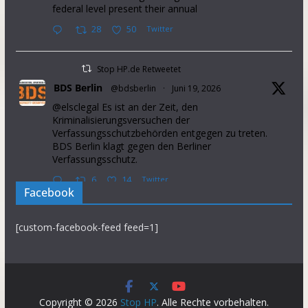
federal level present their annual
28
50
Twitter
Stop HP.de Retweetet
BDS Berlin
@bdsberlin
·
Juni 19, 2026
@elsclegal Es ist an der Zeit, den
Kriminalisierungsversuchen der
Verfassungsschutzbehörden entgegen zu treten.
BDS Berlin klagt gegen den Berliner
Verfassungsschutz.
6
14
Twitter
Facebook
Stop HP.de Retweetet
[custom-facebook-feed feed=1]
Palestine Solidarity Campaign
@pscupdates
·
Januar 2, 2026
This week, Israel announced that it will prevent
37 aid organisations from operating in the Occupied
Palestinian Territory. This will further intensify
Copyright © 2026
Stop HP
. Alle Rechte vorbehalten.