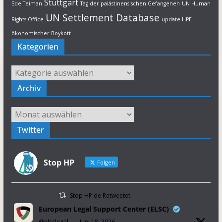
Stuttgart
Sde Teiman
Tag der palästinensischen Gefangenen
UN Human
UN Settlement Database
Rights Office
update HPE
ökonomischer Boykott
Kategorien
Kategorien
Archiv
Archiv
Twitter
Stop HP
Folgen
Stop HP.de Retweetet
European Legal Support Center (ELSC)
@elsclegal
·
Juni 18, 2026