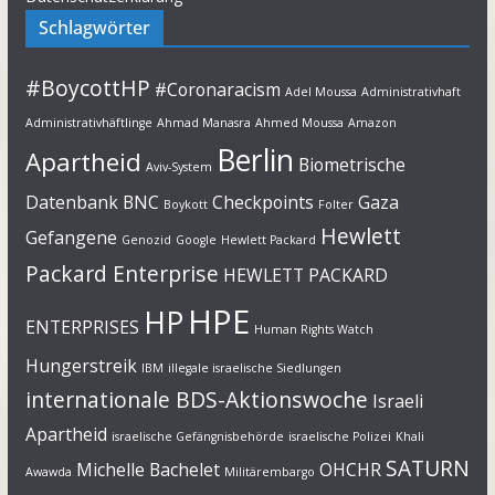
Schlagwörter
#BoycottHP
#Coronaracism
Adel Moussa
Administrativhaft
Administrativhäftlinge
Ahmad Manasra
Ahmed Moussa
Amazon
Berlin
Apartheid
Biometrische
Aviv-System
Datenbank
BNC
Checkpoints
Gaza
Boykott
Folter
Hewlett
Gefangene
Genozid
Google
Hewlett Packard
Packard Enterprise
HEWLETT PACKARD
HPE
HP
ENTERPRISES
Human Rights Watch
Hungerstreik
IBM
illegale israelische Siedlungen
internationale BDS-Aktionswoche
Israeli
Apartheid
israelische Gefängnisbehörde
israelische Polizei
Khali
SATURN
Michelle Bachelet
OHCHR
Awawda
Militärembargo