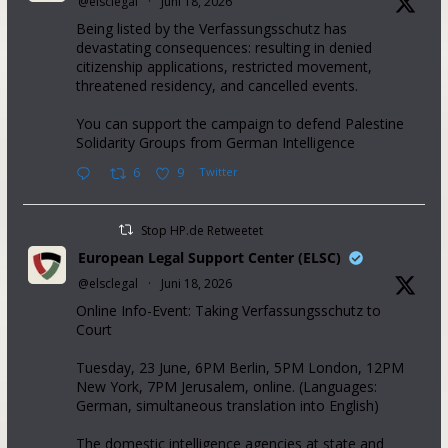
@elsclegal
·
Juni 18, 2026
Being listed by the Verfassungsschutz has
devastating consequences: resulting in denied
citizenship applications, restricted movement,
threatened residency, and cancelled events.
You can support the campaign to defend Palestine
Solidarity Groups from German Intelligence
6
9
Twitter
Stop HP.de Retweetet
European Legal Support Center (ELSC)
@elsclegal
·
Juni 18, 2026
Online Info-Event: Taking Verfassungsschutz to
Court
Tuesday, 23 June, 6PM Berlin, 5PM London, 12PM
New York, 7PM Jerusalem, online. (Languages:
German, simultaneous translation into English)
The domestic intelligence agencies at state and