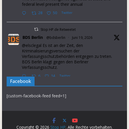
federal level present their annual
28
50
Twitter
Stop HP.de Retweetet
BDS Berlin
@bdsberlin
·
Juni 19, 2026
@elsclegal Es ist an der Zeit, den
Kriminalisierungsversuchen der
Verfassungsschutzbehörden entgegen zu treten.
BDS Berlin klagt gegen den Berliner
Verfassungsschutz.
6
14
Twitter
Facebook
Stop HP.de Retweetet
[custom-facebook-feed feed=1]
Palestine Solidarity Campaign
@pscupdates
·
Januar 2, 2026
This week, Israel announced that it will prevent
37 aid organisations from operating in the Occupied
Palestinian Territory. This will further intensify
Copyright © 2026
Stop HP
. Alle Rechte vorbehalten.