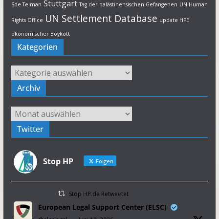
Stuttgart
Sde Teiman
Tag der palästinensischen Gefangenen
UN Human
UN Settlement Database
Rights Office
update HPE
ökonomischer Boykott
Kategorien
Kategorien
Archiv
Archiv
Twitter
Stop HP
Folgen
Stop HP.de Retweetet
European Legal Support Center (ELSC)