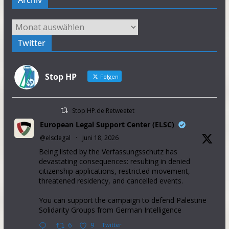
Archiv
Archiv
Twitter
Stop HP
Folgen
Stop HP.de Retweetet
European Legal Support Center (ELSC)
@elsclegal
·
Juni 18, 2026
Being listed by the Verfassungsschutz has
devastating consequences: resulting in denied
citizenship applications, restricted movement,
threatened residency, and cancelled events.
You can support the campaign to defend Palestine
Solidarity Groups from German Intelligence
6
9
Twitter