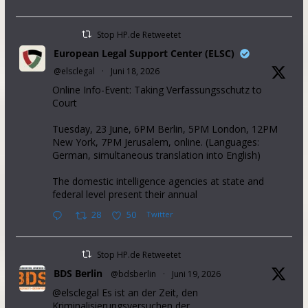
Stop HP.de Retweetet
European Legal Support Center (ELSC)
@elsclegal
·
Juni 18, 2026
Online Info-Event: Taking Verfassungsschutz to
Court
Tuesday, 23 June, 6PM Berlin, 5PM London, 12PM
New York, 7PM Jerusalem, online. (Languages:
German, simultaneous translation into English)
The domestic intelligence agencies at state and
federal level present their annual
28
50
Twitter
Stop HP.de Retweetet
BDS Berlin
@bdsberlin
·
Juni 19, 2026
@elsclegal Es ist an der Zeit, den
Kriminalisierungsversuchen der