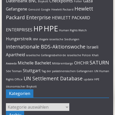
Datenbank
BNC
Checkpoints
Gaza
Boykott
Folter
Hewlett
Gefangene
Genozid
Google
Hewlett Packard
Packard Enterprise
HEWLETT PACKARD
HPE
HP
ENTERPRISES
Human Rights Watch
Hungerstreik
IBM
illegale israelische Siedlungen
internationale BDS-Aktionswoche
Israeli
Apartheid
israelische Gefängnisbehörde
israelische Polizei
Khali
SATURN
Michelle Bachelet
OHCHR
Awawda
Militärembargo
Stuttgart
Sde Teiman
Tag der palästinensischen Gefangenen
UN Human
UN Settlement Database
Rights Office
update HPE
ökonomischer Boykott
Kategorien
Kategorien