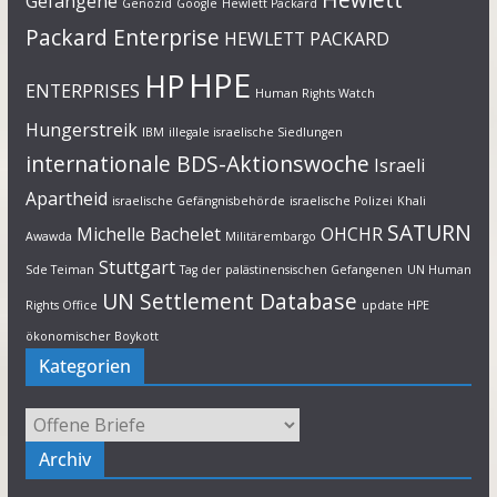
Gefangene
Genozid
Google
Hewlett Packard
Packard Enterprise
HEWLETT PACKARD
HPE
HP
ENTERPRISES
Human Rights Watch
Hungerstreik
IBM
illegale israelische Siedlungen
internationale BDS-Aktionswoche
Israeli
Apartheid
israelische Gefängnisbehörde
israelische Polizei
Khali
SATURN
Michelle Bachelet
OHCHR
Awawda
Militärembargo
Stuttgart
Sde Teiman
Tag der palästinensischen Gefangenen
UN Human
UN Settlement Database
Rights Office
update HPE
ökonomischer Boykott
Kategorien
Kategorien
Archiv