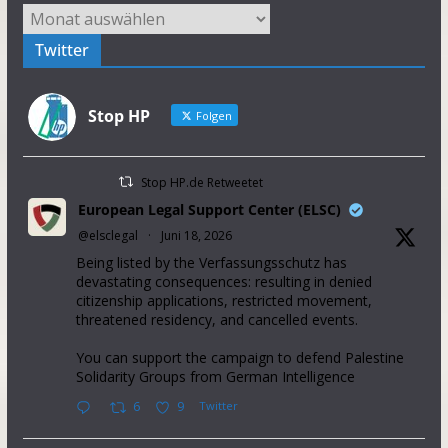
Archiv
Twitter
Stop HP
Folgen
Stop HP.de Retweetet
European Legal Support Center (ELSC)
@elsclegal
·
Juni 18, 2026
Being listed by the Verfassungsschutz has
devastating consequences: resulting in denied
citizenship applications, restricted movement,
threatened residency, and cancelled events.
You can support the campaign to defend Palestine
Solidarity Groups from German Intelligence
6
9
Twitter