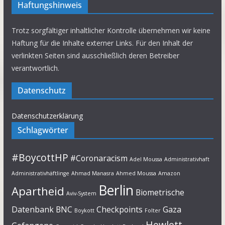
Haftungshinweis
Trotz sorgfältiger inhaltlicher Kontrolle übernehmen wir keine
Haftung für die Inhalte externer Links. Für den Inhalt der
verlinkten Seiten sind ausschließlich deren Betreiber
verantwortlich.
Datenschutz
Datenschutzerklärung
Schlagwörter
#BoycottHP
#Coronaracism
Adel Moussa
Administrativhaft
Administrativhäftlinge
Ahmad Manasra
Ahmed Moussa
Amazon
Berlin
Apartheid
Biometrische
Aviv-System
Datenbank
BNC
Checkpoints
Gaza
Boykott
Folter
Hewlett