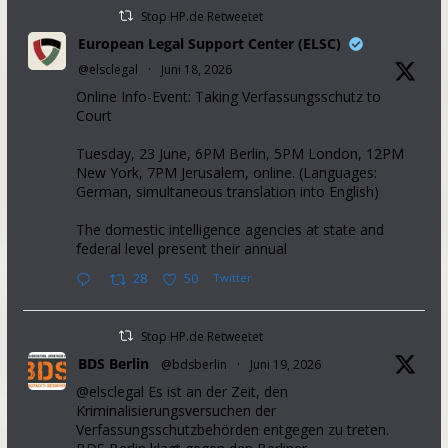
Stop HP.de Retweetet
European Legal Support Center (ELSC)
@elsclegal
·
Juni 18, 2026
Online Info-Event: Taking Verfassungsschutz to
Court
Tuesday, 23 June, 6PM Berlin, 5PM London, 12PM
New York, 7PM Jerusalem, online. (Languages:
German, simultaneous translation into English)
The domestic intelligence agencies at state and
federal level present their annual
28
50
Twitter
Stop HP.de Retweetet
BDS Berlin
@bdsberlin
·
Juni 19, 2026
@elsclegal Es ist an der Zeit, den
Kriminalisierungsversuchen der
Verfassungsschutzbehörden entgegen zu treten.