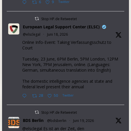
6
9
Twitter
Stop HP.de Retweetet
European Legal Support Center (ELSC)
@elsclegal
·
Juni 18, 2026
Online Info-Event: Taking Verfassungsschutz to
Court
Tuesday, 23 June, 6PM Berlin, 5PM London, 12PM
New York, 7PM Jerusalem, online. (Languages:
German, simultaneous translation into English)
The domestic intelligence agencies at state and
federal level present their annual
28
50
Twitter
Stop HP.de Retweetet
BDS Berlin
@bdsberlin
·
Juni 19, 2026
@elsclegal Es ist an der Zeit, den