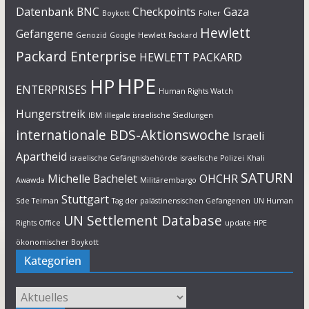
Datenbank
BNC
Checkpoints
Gaza
Boykott
Folter
Hewlett
Gefangene
Genozid
Google
Hewlett Packard
Packard Enterprise
HEWLETT PACKARD
HPE
HP
ENTERPRISES
Human Rights Watch
Hungerstreik
IBM
illegale israelische Siedlungen
internationale BDS-Aktionswoche
Israeli
Apartheid
israelische Gefängnisbehörde
israelische Polizei
Khali
SATURN
Michelle Bachelet
OHCHR
Awawda
Militärembargo
Stuttgart
Sde Teiman
Tag der palästinensischen Gefangenen
UN Human
UN Settlement Database
Rights Office
update HPE
ökonomischer Boykott
Kategorien
Kategorien