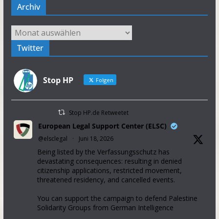
Archiv
Archiv
Twitter
Stop HP
Folgen
Stop HP.de Retweetet
European Legal Support Center (ELSC)
@elsclegal
·
Juni 18, 2026
Being listed by the Verfassungsschutz has
devastating consequences: resulting in denied
citizenship applications, restricted movement,
threatened residency, and cancelled events.
You can support the campaign to defend Palestine
Solidarity Groups from German Intelligence