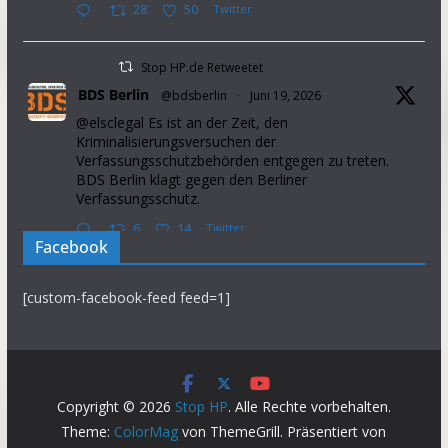
28
50
Twitter
Stop HP.de Retweetet
BDS Berlin
@bdsberlin
·
Juni 19, 2026
@elsclegal Es ist an der Zeit, den
Kriminalisierungsversuchen der
Verfassungsschutzbehörden entgegen zu treten.
BDS Berlin klagt gegen den Berliner
Verfassungsschutz.
6
14
Twitter
Facebook
Stop HP.de Retweetet
[custom-facebook-feed feed=1]
Palestine Solidarity Campaign
@pscupdates
·
Januar 2, 2026
This week, Israel announced that it will prevent
37 aid organisations from operating in the Occupied
Palestinian Territory. This will further intensify
Copyright © 2026
Stop HP
. Alle Rechte vorbehalten.
suffering in the Gaza Strip.
Theme:
ColorMag
von ThemeGrill. Präsentiert von
Demand the gov introduce sanctions on Israel NOW.