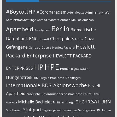
#BoycottHP
#Coronaracism
Adel Moussa
Administrativhaft
Administrativhäftlinge
Ahmad Manasra
Ahmed Moussa
Amazon
Berlin
Apartheid
Biometrische
Aviv-System
Datenbank
BNC
Checkpoints
Gaza
Boykott
Folter
Hewlett
Gefangene
Genozid
Google
Hewlett Packard
Packard Enterprise
HEWLETT PACKARD
HPE
HP
ENTERPRISES
Human Rights Watch
Hungerstreik
IBM
illegale israelische Siedlungen
internationale BDS-Aktionswoche
Israeli
Apartheid
israelische Gefängnisbehörde
israelische Polizei
Khali
SATURN
Michelle Bachelet
OHCHR
Awawda
Militärembargo
Stuttgart
Sde Teiman
Tag der palästinensischen Gefangenen
UN Human