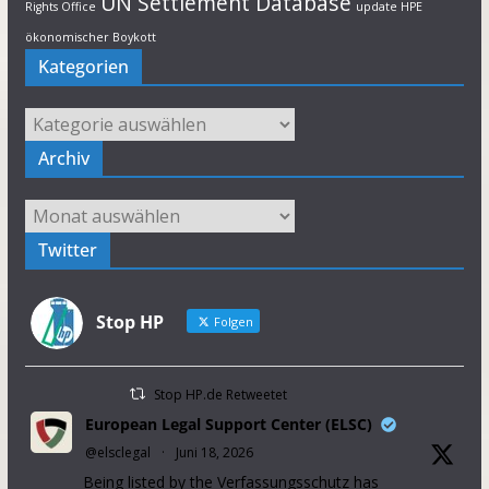
UN Settlement Database
Rights Office
update HPE
ökonomischer Boykott
Kategorien
Kategorien
Archiv
Archiv
Twitter
Stop HP
Folgen
Stop HP.de Retweetet
European Legal Support Center (ELSC)
@elsclegal
·
Juni 18, 2026
Being listed by the Verfassungsschutz has