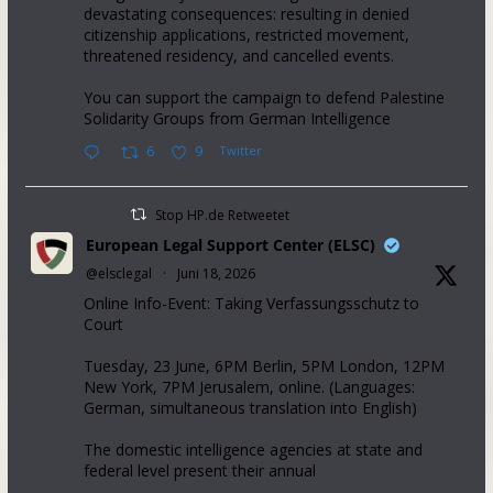
devastating consequences: resulting in denied
citizenship applications, restricted movement,
threatened residency, and cancelled events.
You can support the campaign to defend Palestine
Solidarity Groups from German Intelligence
6
9
Twitter
Stop HP.de Retweetet
European Legal Support Center (ELSC)
@elsclegal
·
Juni 18, 2026
Online Info-Event: Taking Verfassungsschutz to
Court
Tuesday, 23 June, 6PM Berlin, 5PM London, 12PM
New York, 7PM Jerusalem, online. (Languages:
German, simultaneous translation into English)
The domestic intelligence agencies at state and
federal level present their annual