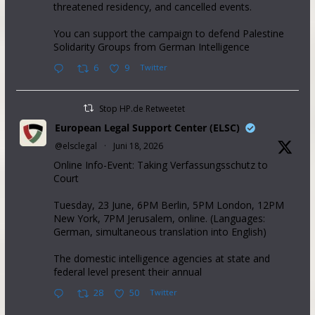
threatened residency, and cancelled events.
You can support the campaign to defend Palestine
Solidarity Groups from German Intelligence
6
9
Twitter
Stop HP.de Retweetet
European Legal Support Center (ELSC)
@elsclegal
·
Juni 18, 2026
Online Info-Event: Taking Verfassungsschutz to
Court
Tuesday, 23 June, 6PM Berlin, 5PM London, 12PM
New York, 7PM Jerusalem, online. (Languages:
German, simultaneous translation into English)
The domestic intelligence agencies at state and
federal level present their annual
28
50
Twitter