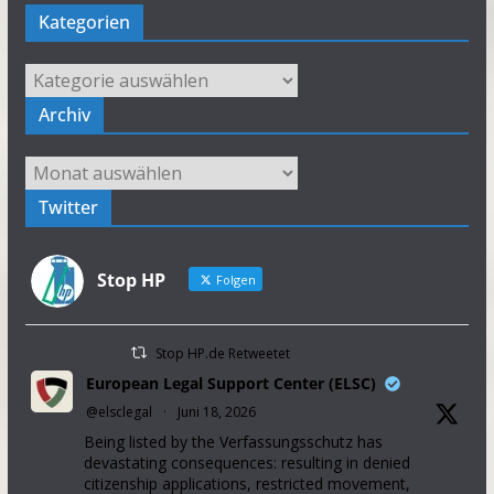
Kategorien
Kategorien
Archiv
Archiv
Twitter
Stop HP
Folgen
Stop HP.de Retweetet
European Legal Support Center (ELSC)
@elsclegal
·
Juni 18, 2026
Being listed by the Verfassungsschutz has
devastating consequences: resulting in denied
citizenship applications, restricted movement,