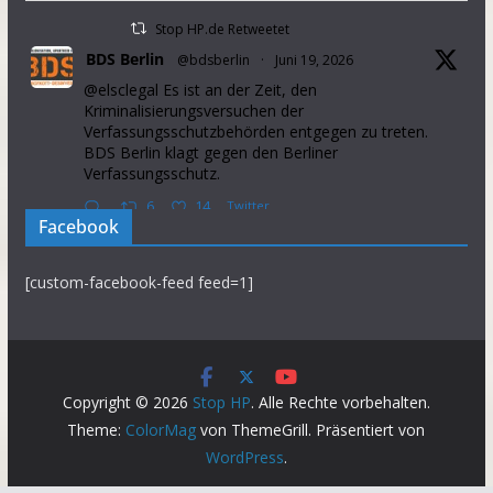
Stop HP.de Retweetet
BDS Berlin
@bdsberlin
·
Juni 19, 2026
@elsclegal Es ist an der Zeit, den
Kriminalisierungsversuchen der
Verfassungsschutzbehörden entgegen zu treten.
BDS Berlin klagt gegen den Berliner
Verfassungsschutz.
6
14
Twitter
Facebook
Stop HP.de Retweetet
[custom-facebook-feed feed=1]
Palestine Solidarity Campaign
@pscupdates
·
Januar 2, 2026
This week, Israel announced that it will prevent
37 aid organisations from operating in the Occupied
Palestinian Territory. This will further intensify
Copyright © 2026
Stop HP
. Alle Rechte vorbehalten.
suffering in the Gaza Strip.
Theme:
ColorMag
von ThemeGrill. Präsentiert von
Demand the gov introduce sanctions on Israel NOW.
WordPress
.
(1/6)
https://palestinecampaign.eaction.org.uk/aidorgsban