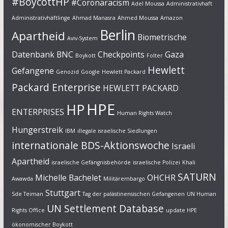
#BoycottHP
#Coronaracism
Adel Moussa
Administrativhaft
Administrativhäftlinge
Ahmad Manasra
Ahmed Moussa
Amazon
Berlin
Apartheid
Biometrische
Aviv-System
Datenbank
BNC
Checkpoints
Gaza
Boykott
Folter
Hewlett
Gefangene
Genozid
Google
Hewlett Packard
Packard Enterprise
HEWLETT PACKARD
HPE
HP
ENTERPRISES
Human Rights Watch
Hungerstreik
IBM
illegale israelische Siedlungen
internationale BDS-Aktionswoche
Israeli
Apartheid
israelische Gefängnisbehörde
israelische Polizei
Khali
SATURN
Michelle Bachelet
OHCHR
Awawda
Militärembargo
Stuttgart
Sde Teiman
Tag der palästinensischen Gefangenen
UN Human
UN Settlement Database
Rights Office
update HPE
ökonomischer Boykott