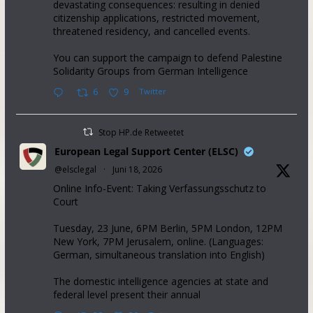
devastating consequences: resulting in denied
citizenship applications, restricted movement,
threatened residency, and cancelled events.
You can support the campaign to defend Palestine
Solidarity Groups from German Intelligence
6
9
Twitter
Stop HP.de Retweetet
European Legal Support Center (ELSC)
@elsclegal
·
Juni 18, 2026
Online Info-Event: Taking Verfassungsschutz to
Court
Tuesday, 23 June, 6PM Berlin, 5PM London, 12PM
New York, 7PM Jerusalem, online. (Languages:
German, simultaneous translation into English)
The domestic intelligence agencies at state and
federal level present their annual