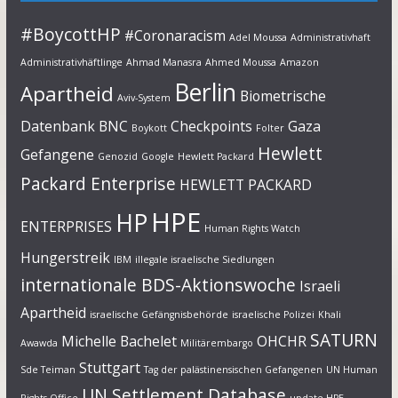
#BoycottHP
#Coronaracism
Adel Moussa
Administrativhaft
Administrativhäftlinge
Ahmad Manasra
Ahmed Moussa
Amazon
Berlin
Apartheid
Biometrische
Aviv-System
Datenbank
BNC
Checkpoints
Gaza
Boykott
Folter
Hewlett
Gefangene
Genozid
Google
Hewlett Packard
Packard Enterprise
HEWLETT PACKARD
HPE
HP
ENTERPRISES
Human Rights Watch
Hungerstreik
IBM
illegale israelische Siedlungen
internationale BDS-Aktionswoche
Israeli
Apartheid
israelische Gefängnisbehörde
israelische Polizei
Khali
SATURN
Michelle Bachelet
OHCHR
Awawda
Militärembargo
Stuttgart
Sde Teiman
Tag der palästinensischen Gefangenen
UN Human
UN Settlement Database