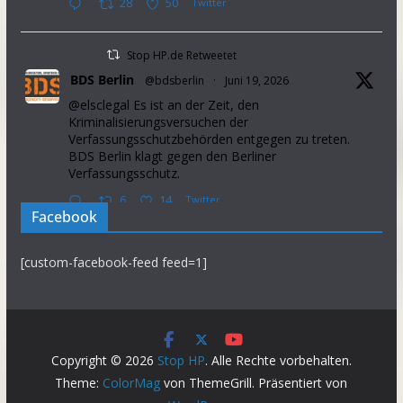
28
50
Twitter
Stop HP.de Retweetet
BDS Berlin
@bdsberlin
·
Juni 19, 2026
@elsclegal Es ist an der Zeit, den
Kriminalisierungsversuchen der
Verfassungsschutzbehörden entgegen zu treten.
BDS Berlin klagt gegen den Berliner
Verfassungsschutz.
6
14
Twitter
Facebook
Stop HP.de Retweetet
[custom-facebook-feed feed=1]
Palestine Solidarity Campaign
@pscupdates
·
Januar 2, 2026
This week, Israel announced that it will prevent
37 aid organisations from operating in the Occupied
Palestinian Territory. This will further intensify
Copyright © 2026
Stop HP
. Alle Rechte vorbehalten.
suffering in the Gaza Strip.
Theme:
ColorMag
von ThemeGrill. Präsentiert von
Demand the gov introduce sanctions on Israel NOW.