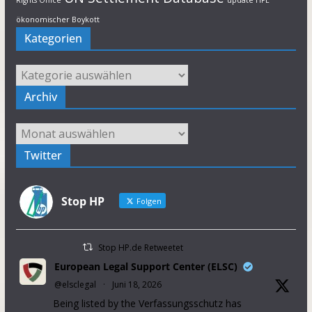
Rights Office
update HPE
ökonomischer Boykott
Kategorien
Kategorien
Archiv
Archiv
Twitter
Stop HP
Folgen
Stop HP.de Retweetet
European Legal Support Center (ELSC)
@elsclegal
·
Juni 18, 2026
Being listed by the Verfassungsschutz has