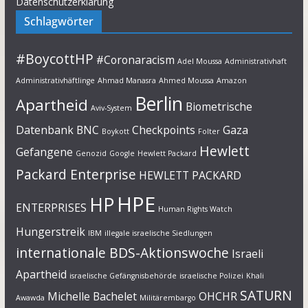
Datenschutzerklärung
Schlagwörter
#BoycottHP
#Coronaracism
Adel Moussa
Administrativhaft
Administrativhäftlinge
Ahmad Manasra
Ahmed Moussa
Amazon
Berlin
Apartheid
Biometrische
Aviv-System
Datenbank
BNC
Checkpoints
Gaza
Boykott
Folter
Hewlett
Gefangene
Genozid
Google
Hewlett Packard
Packard Enterprise
HEWLETT PACKARD
HPE
HP
ENTERPRISES
Human Rights Watch
Hungerstreik
IBM
illegale israelische Siedlungen
internationale BDS-Aktionswoche
Israeli
Apartheid
israelische Gefängnisbehörde
israelische Polizei
Khali
SATURN
Michelle Bachelet
OHCHR
Awawda
Militärembargo