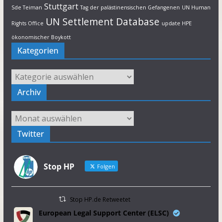
Stuttgart
Sde Teiman
Tag der palästinensischen Gefangenen
UN Human
UN Settlement Database
Rights Office
update HPE
ökonomischer Boykott
Kategorien
Kategorien
Archiv
Archiv
Twitter
Stop HP
Folgen
Stop HP.de Retweetet
European Legal Support Center (ELSC)