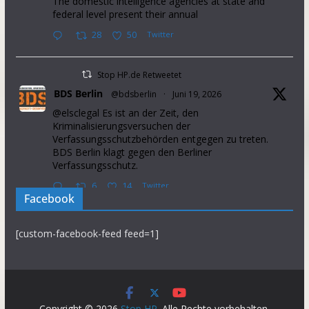
The domestic intelligence agencies at state and
federal level present their annual
28
50
Twitter
Stop HP.de Retweetet
BDS Berlin
@bdsberlin
·
Juni 19, 2026
@elsclegal Es ist an der Zeit, den
Kriminalisierungsversuchen der
Verfassungsschutzbehörden entgegen zu treten.
BDS Berlin klagt gegen den Berliner
Verfassungsschutz.
6
14
Twitter
Facebook
Stop HP.de Retweetet
[custom-facebook-feed feed=1]
Palestine Solidarity Campaign
@pscupdates
·
Januar 2, 2026
This week, Israel announced that it will prevent
37 aid organisations from operating in the Occupied
Palestinian Territory. This will further intensify
Copyright © 2026
Stop HP
. Alle Rechte vorbehalten.