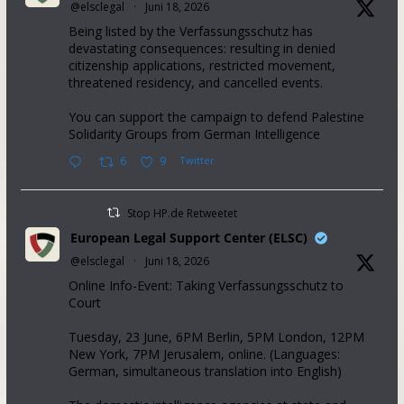
@elsclegal
·
Juni 18, 2026
Being listed by the Verfassungsschutz has
devastating consequences: resulting in denied
citizenship applications, restricted movement,
threatened residency, and cancelled events.
You can support the campaign to defend Palestine
Solidarity Groups from German Intelligence
6
9
Twitter
Stop HP.de Retweetet
European Legal Support Center (ELSC)
@elsclegal
·
Juni 18, 2026
Online Info-Event: Taking Verfassungsschutz to
Court
Tuesday, 23 June, 6PM Berlin, 5PM London, 12PM
New York, 7PM Jerusalem, online. (Languages:
German, simultaneous translation into English)