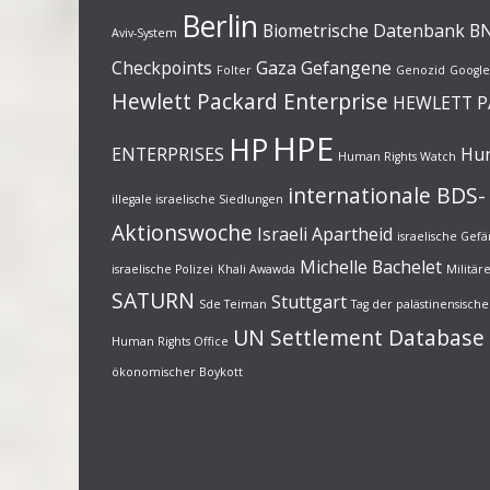
Berlin
Biometrische Datenbank
B
Aviv-System
Checkpoints
Gaza
Gefangene
Folter
Genozid
Google
Hewlett Packard Enterprise
HEWLETT 
HPE
HP
ENTERPRISES
Hun
Human Rights Watch
internationale BDS-
illegale israelische Siedlungen
Aktionswoche
Israeli Apartheid
israelische Gef
Michelle Bachelet
israelische Polizei
Khali Awawda
Militä
SATURN
Stuttgart
Sde Teiman
Tag der palästinensisc
UN Settlement Database
Human Rights Office
ökonomischer Boykott