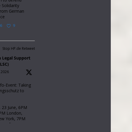
 Solidarity
from German
nce
6
9
Stop HP.de Retweetet
 Legal Support
ELSC)
, 2026
nfo-Event: Taking
ngsschutz to
 23 June, 6PM
5PM London,
w York, 7PM
, online.
ges: German,