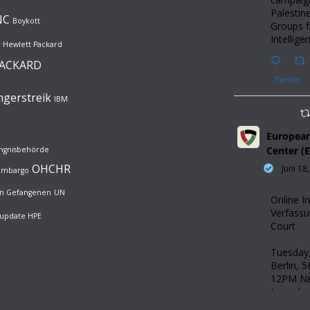
Palestine
NC
Boykott
Groups 
Intellige
Hewlett Packard
PACKARD
Twitter
gerstreik
IBM
European
Center (
ängnisbehörde
OHCHR
Juni 18
rembargo
hen Gefangenen
UN
Online I
Verfassu
update HPE
Court
Tuesday,
Berlin, 
12PM Ne
Jerusalem
(Langua