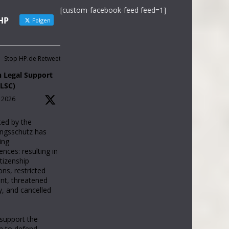
[custom-facebook-feed feed=1]
HP
Folgen
Stop HP.de Retweetet
 Legal Support
ELSC)
, 2026
ted by the
ngsschutz has
ing
nces: resulting in
tizenship
ons, restricted
t, threatened
y, and cancelled
support the
n to defend