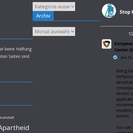
Kategorien
Stop 
Archiv
Archiv
European
wir keine Haftung
Center (
nkten Seiten sind
Juni 18
Being lis
Verfassu
devastat
conseque
denied ci
applicati
movemen
residenc
events.
trativhaft
Apartheid
You can 
campaig