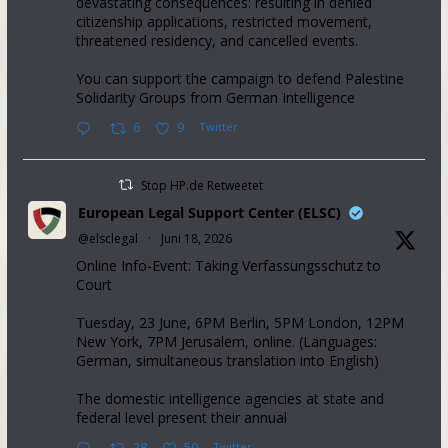
devastating consequences: resulting in denied
citizenship applications, restricted movement,
threatened residency, and cancelled events.
You can support the campaign to defend Palestine
Solidarity Groups from German Intelligence
6
9
Twitter
Stop HP.de Retweetet
European Legal Support Center (ELSC)
@elsclegal
·
Juni 18, 2026
Online Info-Event: Taking Verfassungsschutz to
Court
Tuesday, 23 June, 6PM Berlin, 5PM London, 12PM
New York, 7PM Jerusalem, online. (Languages:
German, simultaneous translation into English)
The domestic intelligence agencies at state and
federal level present their annual
28
50
Twitter