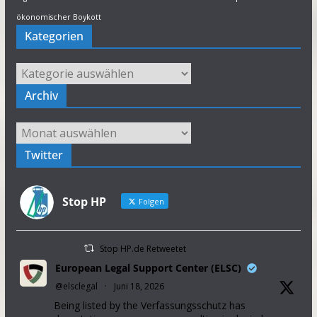
ökonomischer Boykott
Kategorien
Kategorien
Archiv
Archiv
Twitter
Stop HP
Folgen
Stop HP.de Retweetet
European Legal Support Center (ELSC)
@elsclegal
·
Juni 18, 2026
Being listed by the Verfassungsschutz has