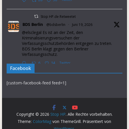
Stop HP.de Retweetet
BDS Berlin
@bdsberlin
·
Juni 19, 2026
@elsclegal Es ist an der Zeit, den
Kriminalisierungsversuchen der
Verfassungsschutzbehörden entgegen zu treten.
BDS Berlin klagt gegen den Berliner
Verfassungsschutz.
6
14
Twitter
Facebook
Stop HP.de Retweetet
[custom-facebook-feed feed=1]
Palestine Solidarity Campaign
@pscupdates
·
Januar 2, 2026
This week, Israel announced that it will prevent
37 aid organisations from operating in the Occupied
Palestinian Territory. This will further intensify
Copyright © 2026
Stop HP
. Alle Rechte vorbehalten.
suffering in the Gaza Strip.
Theme:
ColorMag
von ThemeGrill. Präsentiert von
Demand the gov introduce sanctions on Israel NOW.
WordPress
.