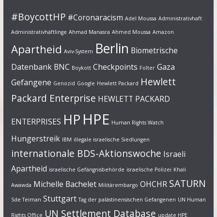
#BoycottHP
#Coronaracism
Adel Moussa
Administrativhaft
Administrativhäftlinge
Ahmad Manasra
Ahmed Moussa
Amazon
Berlin
Apartheid
Biometrische
Aviv-System
Datenbank
BNC
Checkpoints
Gaza
Boykott
Folter
Hewlett
Gefangene
Genozid
Google
Hewlett Packard
Packard Enterprise
HEWLETT PACKARD
HPE
HP
ENTERPRISES
Human Rights Watch
Hungerstreik
IBM
illegale israelische Siedlungen
internationale BDS-Aktionswoche
Israeli
Apartheid
israelische Gefängnisbehörde
israelische Polizei
Khali
SATURN
Michelle Bachelet
OHCHR
Awawda
Militärembargo
Stuttgart
Sde Teiman
Tag der palästinensischen Gefangenen
UN Human
UN Settlement Database
Rights Office
update HPE