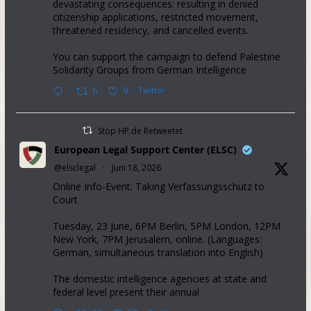
devastating consequences: resulting in denied
citizenship applications, restricted movement,
threatened residency, and cancelled events.
You can support the campaign to defend Palestine
Solidarity Groups from German Intelligence
6
9
Twitter
Stop HP.de Retweetet
European Legal Support Center (ELSC)
@elsclegal
·
Juni 18, 2026
Online Info-Event: Taking Verfassungsschutz to
Court
Tuesday, 23 June, 6PM Berlin, 5PM London, 12PM
New York, 7PM Jerusalem, online. (Languages:
German, simultaneous translation into English)
The domestic intelligence agencies at state and
federal level present their annual