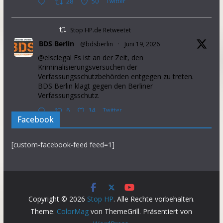
28
50
Twitter
Stop HP.de Retweetet
BDS Berlin
@bdsberlin
·
Juni 19, 2026
@elsclegal Es ist an der Zeit, den
Kriminalisierungsversuchen der
Verfassungsschutzbehörden entgegen zu treten.
BDS Berlin klagt gegen den Berliner
Verfassungsschutz.
6
14
Twitter
Facebook
Stop HP.de Retweetet
[custom-facebook-feed feed=1]
Palestine Solidarity Campaign
@pscupdates
·
Januar 2, 2026
This week, Israel announced that it will prevent
37 aid organisations from operating in the Occupied
Palestinian Territory. This will further intensify
Copyright © 2026
Stop HP
. Alle Rechte vorbehalten.
suffering in the Gaza Strip.
Theme:
ColorMag
von ThemeGrill. Präsentiert von
Demand the gov introduce sanctions on Israel NOW.