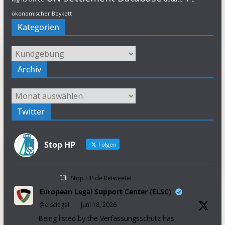
ökonomischer Boykott
Kategorien
Kategorien
Archiv
Archiv
Twitter
Stop HP
Folgen
Stop HP.de Retweetet
European Legal Support Center (ELSC)
@elsclegal
·
Juni 18, 2026
Being listed by the Verfassungsschutz has