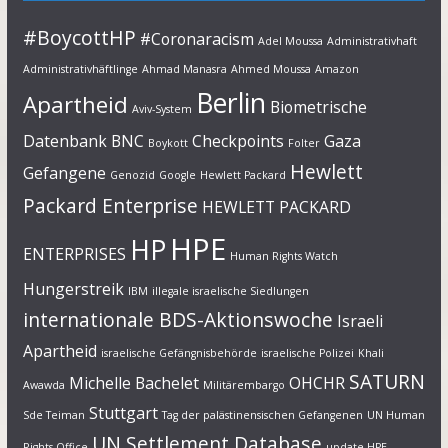
#BoycottHP
#Coronaracism
Adel Moussa
Administrativhaft
Administrativhäftlinge
Ahmad Manasra
Ahmed Moussa
Amazon
Berlin
Apartheid
Biometrische
Aviv-System
Datenbank
BNC
Checkpoints
Gaza
Boykott
Folter
Hewlett
Gefangene
Genozid
Google
Hewlett Packard
Packard Enterprise
HEWLETT PACKARD
HPE
HP
ENTERPRISES
Human Rights Watch
Hungerstreik
IBM
illegale israelische Siedlungen
internationale BDS-Aktionswoche
Israeli
Apartheid
israelische Gefängnisbehörde
israelische Polizei
Khali
SATURN
Michelle Bachelet
OHCHR
Awawda
Militärembargo
Stuttgart
Sde Teiman
Tag der palästinensischen Gefangenen
UN Human
UN Settlement Database
Rights Office
update HPE