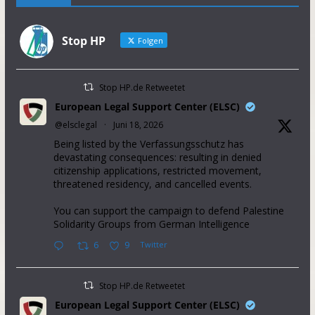
Stop HP
Folgen
Stop HP.de Retweetet
European Legal Support Center (ELSC)
@elsclegal
·
Juni 18, 2026
Being listed by the Verfassungsschutz has
devastating consequences: resulting in denied
citizenship applications, restricted movement,
threatened residency, and cancelled events.
You can support the campaign to defend Palestine
Solidarity Groups from German Intelligence
6
9
Twitter
Stop HP.de Retweetet
European Legal Support Center (ELSC)