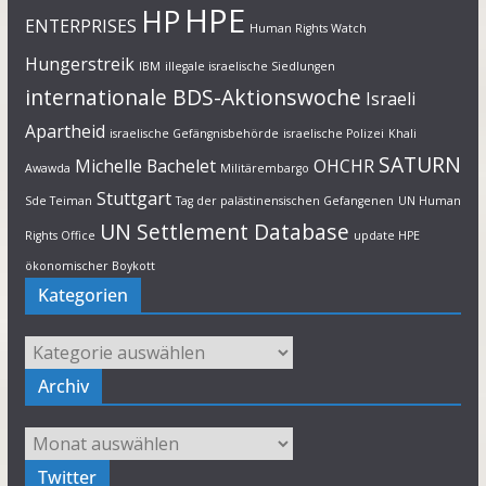
HPE
HP
ENTERPRISES
Human Rights Watch
Hungerstreik
IBM
illegale israelische Siedlungen
internationale BDS-Aktionswoche
Israeli
Apartheid
israelische Gefängnisbehörde
israelische Polizei
Khali
SATURN
Michelle Bachelet
OHCHR
Awawda
Militärembargo
Stuttgart
Sde Teiman
Tag der palästinensischen Gefangenen
UN Human
UN Settlement Database
Rights Office
update HPE
ökonomischer Boykott
Kategorien
Kategorien
Archiv
Archiv
Twitter