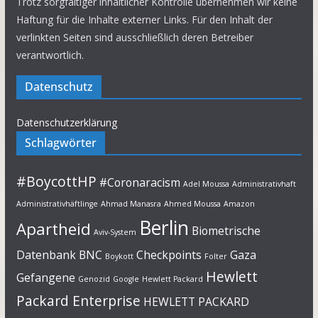
Trotz sorgfältiger inhaltlicher Kontrolle übernehmen wir keine
Haftung für die Inhalte externer Links. Für den Inhalt der
verlinkten Seiten sind ausschließlich deren Betreiber
verantwortlich.
Datenschutz
Datenschutzerklärung
Schlagwörter
#BoycottHP
#Coronaracism
Adel Moussa
Administrativhaft
Administrativhäftlinge
Ahmad Manasra
Ahmed Moussa
Amazon
Berlin
Apartheid
Biometrische
Aviv-System
Datenbank
BNC
Checkpoints
Gaza
Boykott
Folter
Hewlett
Gefangene
Genozid
Google
Hewlett Packard
Packard Enterprise
HEWLETT PACKARD