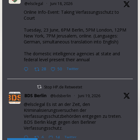
@elsclegal
·
Juni 18, 2026
Online Info-Event: Taking Verfassungsschutz to
Court
Tuesday, 23 June, 6PM Berlin, 5PM London, 12PM
New York, 7PM Jerusalem, online. (Languages:
German, simultaneous translation into English)
The domestic intelligence agencies at state and
federal level present their annual
28
50
Twitter
Stop HP.de Retweetet
BDS Berlin
@bdsberlin
·
Juni 19, 2026
@elsclegal Es ist an der Zeit, den
Kriminalisierungsversuchen der
Verfassungsschutzbehörden entgegen zu treten.
BDS Berlin klagt gegen den Berliner
Verfassungsschutz.
6
14
Twitter