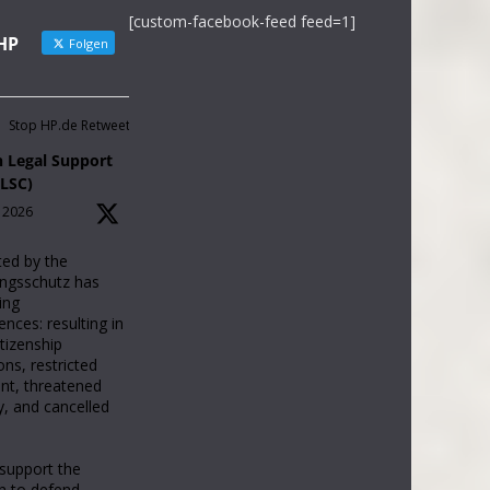
[custom-facebook-feed feed=1]
HP
Folgen
Stop HP.de Retweetet
 Legal Support
ELSC)
, 2026
ted by the
ngsschutz has
ing
nces: resulting in
tizenship
ons, restricted
t, threatened
y, and cancelled
support the
n to defend