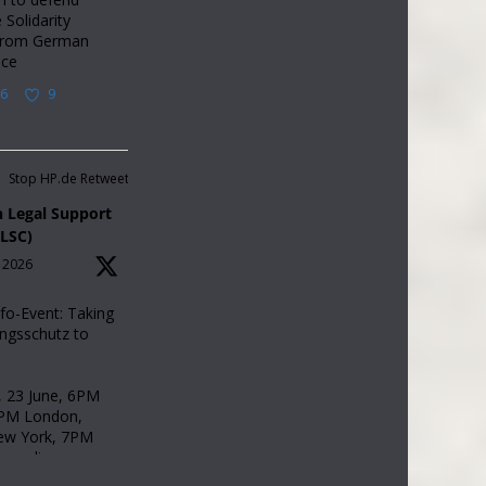
 Solidarity
from German
nce
6
9
Stop HP.de Retweetet
 Legal Support
ELSC)
, 2026
nfo-Event: Taking
ngsschutz to
 23 June, 6PM
5PM London,
w York, 7PM
, online.
ges: German,