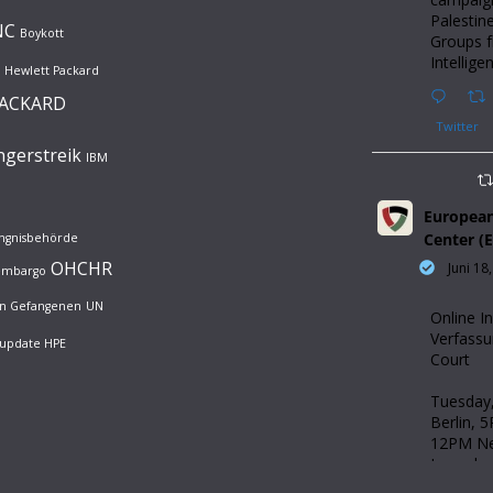
Palestine
NC
Boykott
Groups 
Intellige
Hewlett Packard
PACKARD
Twitter
gerstreik
IBM
European
Center (
ängnisbehörde
OHCHR
Juni 18
rembargo
hen Gefangenen
UN
Online I
Verfassu
update HPE
Court
Tuesday,
Berlin, 
12PM Ne
Jerusalem
(Langua