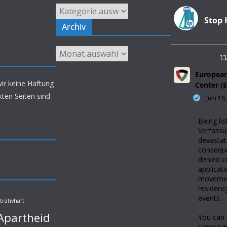
Kategorien
Stop 
Archiv
Archiv
European
wir keine Haftung
Center (
nkten Seiten sind
Juni 18
Being lis
Verfassu
devastat
conseque
denied ci
applicati
movemen
residenc
events.
trativhaft
Apartheid
You can 
campaig