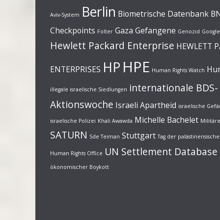
Berlin
Biometrische Datenbank
B
Aviv-System
Checkpoints
Gaza
Gefangene
Folter
Genozid
Google
Hewlett Packard Enterprise
HEWLETT 
HPE
HP
ENTERPRISES
Hun
Human Rights Watch
internationale BDS-
illegale israelische Siedlungen
Aktionswoche
Israeli Apartheid
israelische Gef
Michelle Bachelet
israelische Polizei
Khali Awawda
Militä
SATURN
Stuttgart
Sde Teiman
Tag der palästinensisc
UN Settlement Database
Human Rights Office
ökonomischer Boykott