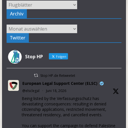
Kategorien
Archiv
Archiv
Twitter
Stop HP
Folgen
Stop HP.de Retweetet
European Legal Support Center (ELSC)
@elsclegal
·
Juni 18, 2026
Being listed by the Verfassungsschutz has
devastating consequences: resulting in denied
citizenship applications, restricted movement,
threatened residency, and cancelled events.
You can support the campaign to defend Palestine