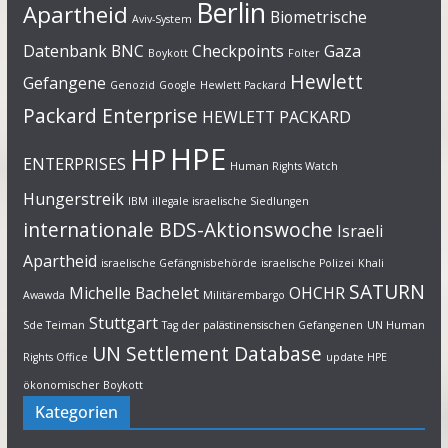
Berlin
Apartheid
Biometrische
Aviv-System
Datenbank
BNC
Checkpoints
Gaza
Boykott
Folter
Hewlett
Gefangene
Genozid
Google
Hewlett Packard
Packard Enterprise
HEWLETT PACKARD
HPE
HP
ENTERPRISES
Human Rights Watch
Hungerstreik
IBM
illegale israelische Siedlungen
internationale BDS-Aktionswoche
Israeli
Apartheid
israelische Gefängnisbehörde
israelische Polizei
Khali
SATURN
Michelle Bachelet
OHCHR
Awawda
Militärembargo
Stuttgart
Sde Teiman
Tag der palästinensischen Gefangenen
UN Human
UN Settlement Database
Rights Office
update HPE
ökonomischer Boykott
Kategorien