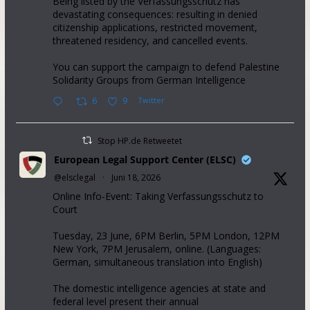
Being listed by the Verfassungsschutz has
devastating consequences: resulting in denied
citizenship applications, restricted movement,
threatened residency, and cancelled events.
You can support the campaign to defend Palestine
Solidarity Groups from German Intelligence
6
9
Twitter
Stop HP.de Retweetet
European Legal Support Center (ELSC)
@elsclegal
·
Juni 18, 2026
Online Info-Event: Taking Verfassungsschutz to
Court
Tuesday, 23 June, 6PM Berlin, 5PM London, 12PM
New York, 7PM Jerusalem, online. (Languages:
German, simultaneous translation into English)
The domestic intelligence agencies at state and
federal level present their annual