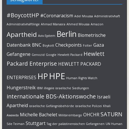
#BoycottHP
#Coronaracism
Adel Moussa
Administrativhaft
Administrativhäftlinge
Ahmad Manasra
Ahmed Moussa
Amazon
Berlin
Apartheid
Biometrische
Aviv-System
Datenbank
BNC
Checkpoints
Gaza
Boykott
Folter
Hewlett
Gefangene
Genozid
Google
Hewlett Packard
Packard Enterprise
HEWLETT PACKARD
HPE
HP
ENTERPRISES
Human Rights Watch
Hungerstreik
IBM
illegale israelische Siedlungen
internationale BDS-Aktionswoche
Israeli
Apartheid
israelische Gefängnisbehörde
israelische Polizei
Khali
SATURN
Michelle Bachelet
OHCHR
Awawda
Militärembargo
Stuttgart
Sde Teiman
Tag der palästinensischen Gefangenen
UN Human