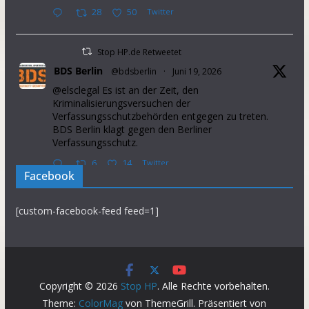
28
50
Twitter
Stop HP.de Retweetet
BDS Berlin
@bdsberlin
·
Juni 19, 2026
@elsclegal Es ist an der Zeit, den
Kriminalisierungsversuchen der
Verfassungsschutzbehörden entgegen zu treten.
BDS Berlin klagt gegen den Berliner
Verfassungsschutz.
6
14
Twitter
Facebook
Stop HP.de Retweetet
[custom-facebook-feed feed=1]
Palestine Solidarity Campaign
@pscupdates
·
Januar 2, 2026
This week, Israel announced that it will prevent
37 aid organisations from operating in the Occupied
Palestinian Territory. This will further intensify
Copyright © 2026
Stop HP
. Alle Rechte vorbehalten.
suffering in the Gaza Strip.
Theme:
ColorMag
von ThemeGrill. Präsentiert von