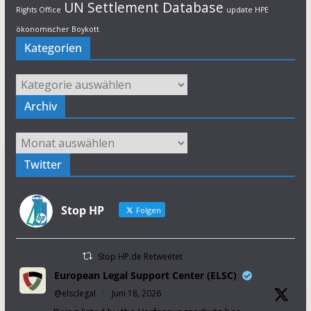
UN Settlement Database
Rights Office
update HPE
ökonomischer Boykott
Kategorien
Kategorien
Archiv
Archiv
Twitter
Stop HP
Folgen
Stop HP.de Retweetet
European Legal Support Center (ELSC)
@elsclegal
·
Juni 18, 2026