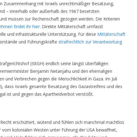
 im Zusammenhang mit Israels unrechtmäßiger Besatzung,
nd – innerhalb oder außerhalb des 1967 besetzten
g und müssen zur Rechenschaft gezogen werden. Die Kriterien
hmen findet ihr hier
. Direkte Mittäterschaft umfasst
ielle und infrastrukturelle Unterstützung. Für diese
Mittäterschaft
orstände und Führungskräfte
strafrechtlich zur Verantwortung
afgerichtshof (IStGH) endlich seine längst überfälligen
Premierminister Benjamin Netanjahu und den ehemaligen
n und Verbrechen gegen die Menschlichkeit in Gaza. Im Juli
H), dass Israels gesamte Besatzung des Gazastreifens und des
egal ist und gegen das Apartheidverbot verstößt.
 Recht erschüttert, wütend und fühlen sich manchmal machtlos
r vom kolonialen Westen unter Führung der USA bewaffnet,