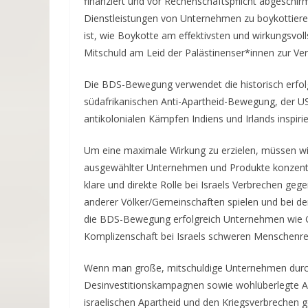
finanziert und vor Rechenschaftspflicht abgeschirm
Dienstleistungen von Unternehmen zu boykottieren,
ist, wie Boykotte am effektivsten und wirkungsvo
Mitschuld am Leid der Palästinenser*innen zur Ve
Die BDS-Bewegung verwendet die historisch erfolg
südafrikanischen Anti-Apartheid-Bewegung, der 
antikolonialen Kämpfen Indiens und Irlands inspiri
Um eine maximale Wirkung zu erzielen, müssen wir u
ausgewählter Unternehmen und Produkte konzentr
klare und direkte Rolle bei Israels Verbrechen geg
anderer Völker/Gemeinschaften spielen und bei den
die BDS-Bewegung erfolgreich Unternehmen wie G4
Komplizenschaft bei Israels schweren Menschenre
Wenn man große, mitschuldige Unternehmen durch 
Desinvestitionskampagnen sowie wohlüberlegte Akt
israelischen Apartheid und den Kriegsverbrechen 