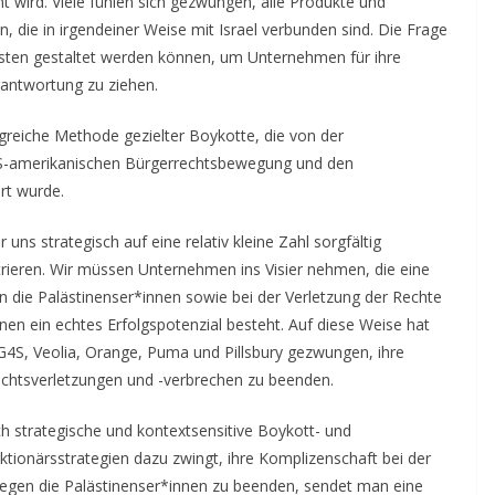
t wird. Viele fühlen sich gezwungen, alle Produkte und
 die in irgendeiner Weise mit Israel verbunden sind. Die Frage
llsten gestaltet werden können, um Unternehmen für ihre
rantwortung zu ziehen.
reiche Methode gezielter Boykotte, die von der
US-amerikanischen Bürgerrechtsbewegung und den
ert wurde.
ns strategisch auf eine relativ kleine Zahl sorgfältig
ieren. Wir müssen Unternehmen ins Visier nehmen, die eine
en die Palästinenser*innen sowie bei der Verletzung der Rechte
en ein echtes Erfolgspotenzial besteht. Auf diese Weise hat
S, Veolia, Orange, Puma und Pillsbury gezwungen, ihre
chtsverletzungen und -verbrechen zu beenden.
strategische und kontextsensitive Boykott- und
ionärsstrategien dazu zwingt, ihre Komplizenschaft bei der
gegen die Palästinenser*innen zu beenden, sendet man eine